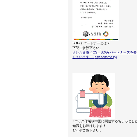
SDGｓパートナーとは？
下記ご参照下さい。
さいたま市／CS・SDGsパートナーズを募
しています！ (city.saitama.jp)
↑バッグ作製や中国に関連するちょっとし
知識をお届けします！
どうぞご覧下さい。