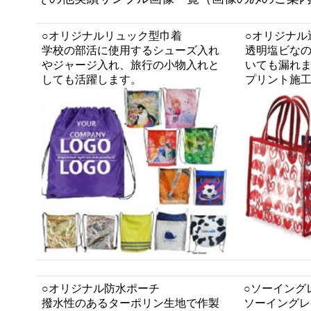
○オリジナルリュック型巾着
○オリジナル
学校の部活に使用するシューズ入れ
透明塩ビな
やジャージ入れ、旅行の小物入れと
いても漏れ
しても活躍します。
プリント施
○オリジナル防水ポーチ
○ソーイング
撥水性のあるターポリン生地で作製
ソーイングレ