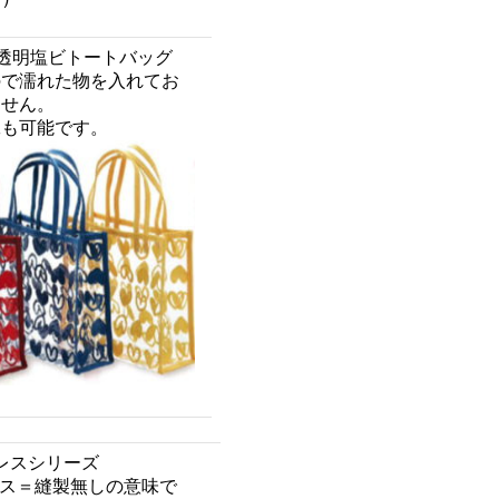
透明塩ビトートバッグ
ので濡れた物を入れてお
ません。
工も可能です。
レスシリーズ
ス＝縫製無しの意味で