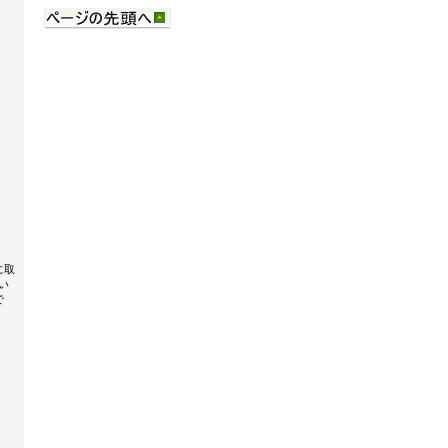
に取
い
で