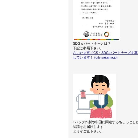
SDGｓパートナーとは？
下記ご参照下さい。
さいたま市／CS・SDGsパートナーズを募
しています！ (city.saitama.jp)
↑バッグ作製や中国に関連するちょっとし
知識をお届けします！
どうぞご覧下さい。