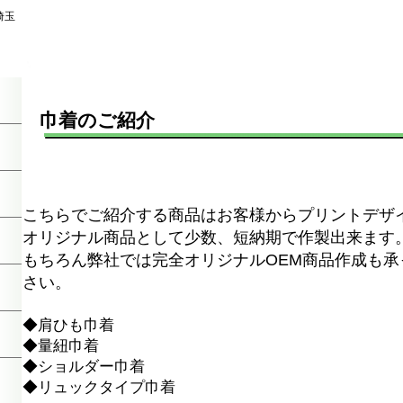
埼玉
巾着のご紹介
こちらでご紹介する商品はお客様からプリントデ
オリジナル商品として少数、短納期で作製出来ます
もちろん弊社では完全オリジナルOEM商品作成も
さい。
◆肩ひも巾着
◆量紐巾着
◆ショルダー巾着
◆リュックタイプ巾着